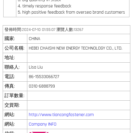
4. timely response feedback
5. high positive feedback from oversea brand customers
發佈時間:2024-07-10 01:55:07 瀏覽人數:13267
國家:
CHINA
公司名稱:
HEBEI CHAISHI NEW ENERGY TECHNOLOGY CO., LTD.
地址:
聯絡人:
Lisa Liu
電話:
86-15533066727
傳真:
0310-6888799
訂單數量:
交貨期:
網站:
http://www.tiancongfastener.com
網站:
Company INFO