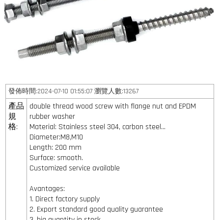
發佈時間:2024-07-10 01:55:07 瀏覽人數:13267
產品
double thread wood screw with flange nut and EPDM
規
rubber washer
格:
Material: Stainless steel 304, carbon steel...
Diameter:M8,M10
Length: 200 mm
Surface: smooth.
Customized service available
Avantages:
1. Direct factory supply
2. Export standard good quality guarantee
3. big quantity in stock