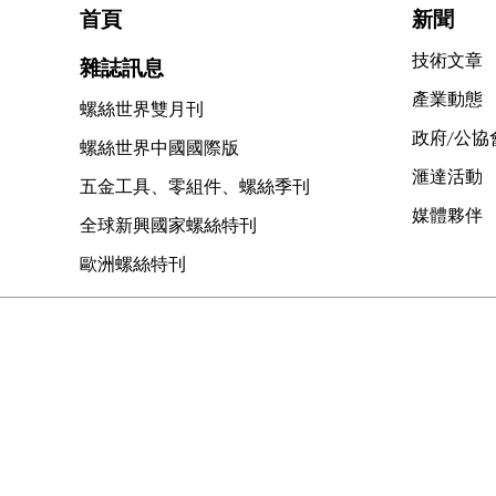
首頁
新聞
技術文章
雜誌訊息
產業動態
螺絲世界雙月刊
政府/公協
螺絲世界中國國際版
滙達活動
五金工具、零組件、螺絲季刊
媒體夥伴
全球新興國家螺絲特刊
歐洲螺絲特刊