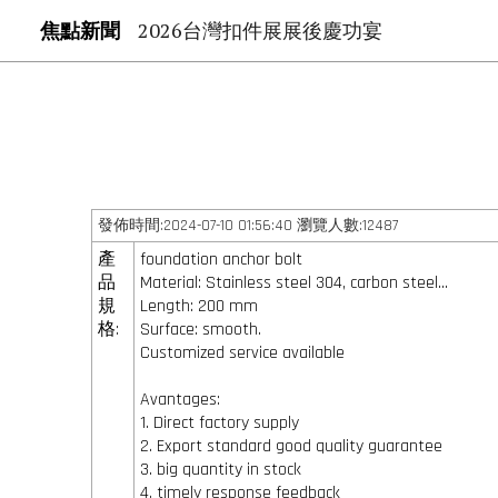
焦點新聞
2026台灣扣件展展後慶功宴
發佈時間:2024-07-10 01:56:40 瀏覽人數:12487
產
foundation anchor bolt
品
Material: Stainless steel 304, carbon steel...
規
Length: 200 mm
格:
Surface: smooth.
Customized service available
Avantages:
1. Direct factory supply
2. Export standard good quality guarantee
3. big quantity in stock
4. timely response feedback