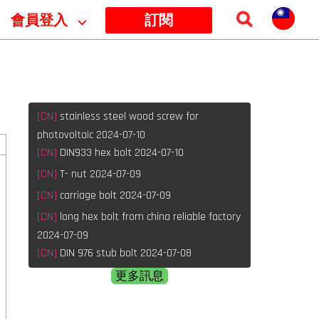
會員登入
⌵
訂閱
[CN]
stainless steel wood screw for
photovoltaic 2024-07-10
[CN]
DIN933 hex bolt 2024-07-10
[CN]
T- nut 2024-07-09
[CN]
carriage bolt 2024-07-09
[CN]
long hex bolt from china reliable factory
2024-07-09
[CN]
DIN 976 stub bolt 2024-07-08
更多訊息