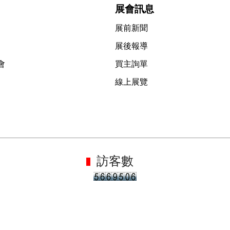
展會訊息
展前新聞
展後報導
會
買主詢單
線上展覽
訪客數