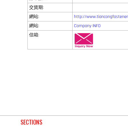
交貨期:
網站:
http://www.tiancongfastene
網站:
Company INFO
信箱:
SECTIONS