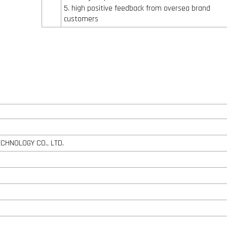
5. high positive feedback from oversea brand
customers
CHNOLOGY CO., LTD.