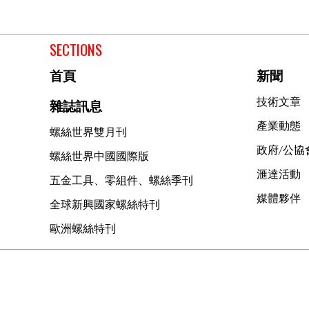
SECTIONS
首頁
新聞
技術文章
雜誌訊息
產業動態
螺絲世界雙月刊
政府/公協
螺絲世界中國國際版
滙達活動
五金工具、零組件、螺絲季刊
媒體夥伴
全球新興國家螺絲特刊
歐洲螺絲特刊