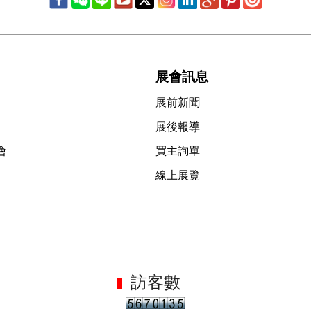
展會訊息
展前新聞
展後報導
會
買主詢單
線上展覽
訪客數