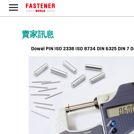
賣家訊息
Dowel PIN ISO 2338 ISO 8734 DIN 6325 DI