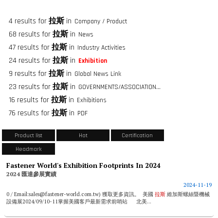
4 results for
拉斯
in
Company / Product
68 results for
拉斯
in
News
47 results for
拉斯
in
Industry Activities
24 results for
拉斯
in
Exhibition
9 results for
拉斯
in
Global News Link
23 results for
拉斯
in
GOVERNMENTS/ASSOCIATIONS/FASTENER GROUPS
16 results for
拉斯
in
Exhibitions
76 results for
拉斯
in
PDF
Product list
Hot
Certification
Headmark
Fastener World's Exhibition Footprints In 2024
2024 匯達參展實績
2024-11-19
0 / Email:sales@fastener-world.com.tw) 獲取更多資訊。 美國
拉斯
維加斯螺絲暨機械
設備展2024/09/10-11掌握美國客戶最新需求前哨站 北美...