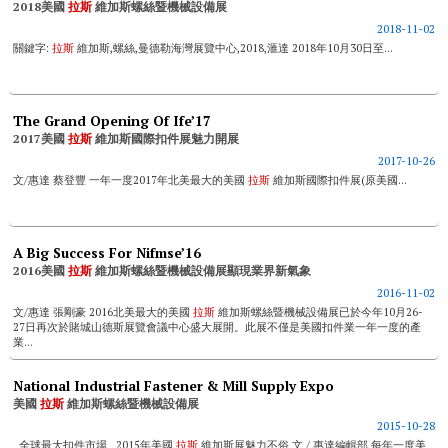
2018美國
拉斯
維加斯螺絲暨機械設備展
2018-11-02
關鍵字:
拉斯
維加斯,螺絲,曼德勒海灣展覽中心,2018,滙達 2018年10月30日至...
The Grand Opening Of Ife’17
2017美國
拉斯
維加斯國際扣件展魅力開展
2017-10-26
文/惠達 蔡登豐 一年一度2017年北美最大的美國
拉斯
維加斯國際扣件展(原美國...
A Big Success For Nifmse’16
2016美國
拉斯
維加斯螺絲暨機械設備展顯現業界新氣象
2016-11-02
文/惠達 張剛豪 2016北美最大的美國
拉斯
維加斯螺絲暨機械設備展已於今年10月26-
27日再次於賭城山德斯展覽會議中心盛大展開。此展不僅是美國扣件業一年一度的產
業...
National Industrial Fastener & Mill Supply Expo
美國
拉斯
維加斯螺絲暨機械設備展
2015-10-28
全球最大扣件市場 2015年美國
拉斯
維加斯展魅力不俗 文 / 惠達編輯部 每年一度美