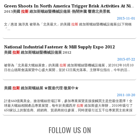
Green Shoots In North America Trigger Brisk Activities At Nifmse’13
2013美國
拉斯
維加斯螺絲暨機械設備展-熱鬧奔騰 響應北美景氣
2013-11-01
文 / 惠達 施淳真 被譽為「北美最大」的美國
拉斯
維加斯螺絲暨機械設備展(以下簡稱
「...
National Industrial Fastener & Mill Supply Expo 2012
美國
拉斯
維加斯螺絲暨機械設備展 2012
2013-07-22
被譽為「北美最大螺絲展會」的美國
拉斯
維加斯螺絲暨機械設備展，於2012年10月10
日在山德斯會議展覽中心盛大展開，並於12日風光落幕。主辦單位指出，今年的活...
美國
拉斯
維加斯螺絲展 ★匯達代理 徵展中★
2011-10-20
計達660億萬美金。搶攻螺絲世場訂單，參加專業展覽直接接觸買主是您最佳選擇！全
球最大螺絲相關產品專業展覽，每年於美國西岸
拉斯
維加斯盛大舉辦，2010年吸引了
650家以上的製造商、經銷商、貿易商前往參展，同時更吸引近五千位專業買主前來採
購，包含汽...
FOLLOW US ON