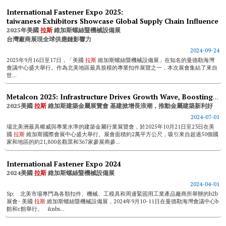
International Fastener Expo 2025:
taiwanese Exhibitors Showcase Global Supply Chain Influence
2025年美國
拉斯
維加斯螺絲暨機械設備展
台灣廠商展現全球供應鏈影響力
2024-09-24
2025年9月16日至17日，「美國
拉斯
維加斯螺絲暨機械設備展」在知名的曼德勒海灣
會議中心盛大舉行。作為北美地區最具規模的專業扣件展覽之一，本次展會集結了來自
世...
Metalcon 2025: Infrastructure Drives Growth Wave, Boosting Metal Construction Benefits
2025美國
拉斯
維加斯建築金屬展覽會 基建掀增長浪潮，推動金屬建築新利好
2024-07-01
場北美洲最具權威與專業水準的建築金屬行業展覽會，於2025年10月21日至23日在美
國
拉斯
維加斯國際會展中心盛大舉行。展會面積約2萬平方公尺，吸引來自超過50個國
家和地區的約21,800名觀眾和367家參展商參...
International Fastener Expo 2024
2024美國
拉斯
維加斯螺絲暨機械設備展
2024-04-01
Sp; 北美市場專門為各類扣件、機械、工模具和周邊緊固用工業產品廠商所舉辦的b2b
展會- 美國
拉斯
維加斯螺絲暨機械設備展，2024年9月10-11日在曼德勒海灣會議中心b
館和c館舉行。 &nbs...