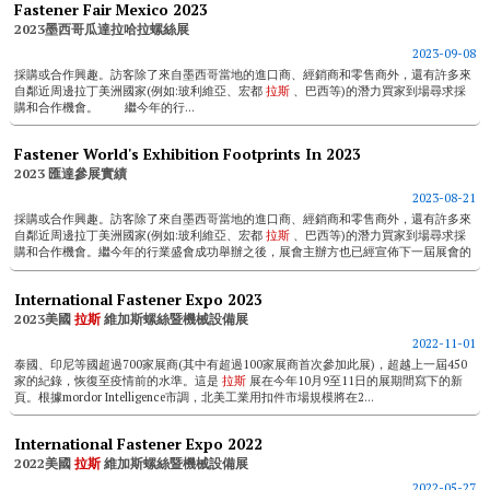
Fastener Fair Mexico 2023
2023墨西哥瓜達拉哈拉螺絲展
2023-09-08
採購或合作興趣。訪客除了來自墨西哥當地的進口商、經銷商和零售商外，還有許多來
自鄰近周邊拉丁美洲國家(例如:玻利維亞、宏都
拉斯
、巴西等)的潛力買家到場尋求採
購和合作機會。 繼今年的行...
Fastener World's Exhibition Footprints In 2023
2023 匯達參展實績
2023-08-21
採購或合作興趣。訪客除了來自墨西哥當地的進口商、經銷商和零售商外，還有許多來
自鄰近周邊拉丁美洲國家(例如:玻利維亞、宏都
拉斯
、巴西等)的潛力買家到場尋求採
購和合作機會。繼今年的行業盛會成功舉辦之後，展會主辦方也已經宣佈下一屆展會的
日期，訂於20...
International Fastener Expo 2023
2023美國
拉斯
維加斯螺絲暨機械設備展
2022-11-01
泰國、印尼等國超過700家展商(其中有超過100家展商首次參加此展)，超越上一屆450
家的紀錄，恢復至疫情前的水準。這是
拉斯
展在今年10月9至11日的展期間寫下的新
頁。根據mordor Intelligence市調，北美工業用扣件市場規模將在2...
International Fastener Expo 2022
2022美國
拉斯
維加斯螺絲暨機械設備展
2022-05-27