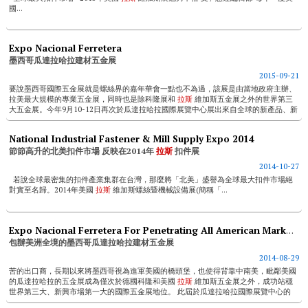
國...
Expo Nacional Ferretera
墨西哥瓜達拉哈拉建材五金展
2015-09-21
要說墨西哥國際五金展就是螺絲界的嘉年華會一點也不為過，該展是由當地政府主辦、
拉美最大規模的專業五金展，同時也是除科隆展和
拉斯
維加斯五金展之外的世界第三
大五金展。今年9月10-12日再次於瓜達拉哈拉國際展覽中心展出來自全球的新產品、新
創意，更透過...
National Industrial Fastener & Mill Supply Expo 2014
節節高升的北美扣件市場 反映在2014年
拉斯
扣件展
2014-10-27
若說全球最密集的扣件產業集群在台灣，那麼將「北美」盛譽為全球最大扣件市場絕
對實至名歸。2014年美國
拉斯
維加斯螺絲暨機械設備展(簡稱「...
Expo Nacional Ferretera For Penetrating All American Markets
包辦美洲全境的墨西哥瓜達拉哈拉建材五金展
2014-08-29
苦的出口商，長期以來將墨西哥視為進軍美國的橋頭堡，也使得背靠中南美，毗鄰美國
的瓜達拉哈拉的五金展成為僅次於德國科隆和美國
拉斯
維加斯五金展之外，成功站穩
世界第三大、新興市場第一大的國際五金展地位。 此屆於瓜達拉哈拉國際展覽中心的
54,0...