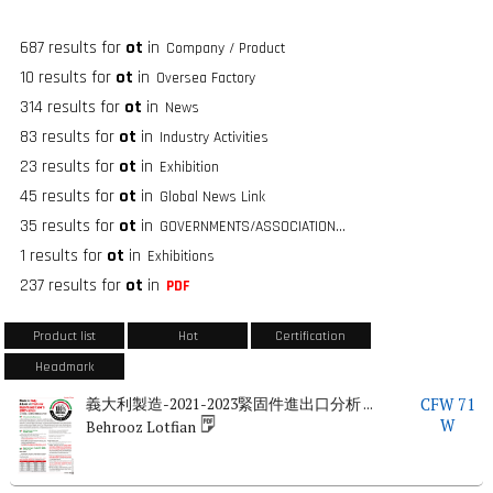
687 results for
ot
in
Company / Product
10 results for
ot
in
Oversea Factory
314 results for
ot
in
News
83 results for
ot
in
Industry Activities
23 results for
ot
in
Exhibition
45 results for
ot
in
Global News Link
35 results for
ot
in
GOVERNMENTS/ASSOCIATIONS/FASTENER GROUPS
1 results for
ot
in
Exhibitions
237 results for
ot
in
PDF
Product list
Hot
Certification
Headmark
義大利製造-2021-2023緊固件進出口分析 ...
CFW 71
W
Behrooz Lotfian