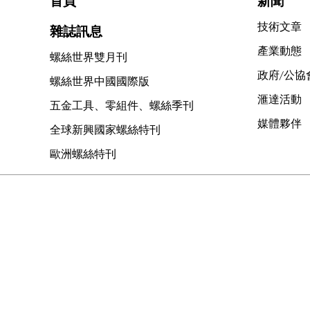
首頁
新聞
技術文章
雜誌訊息
產業動態
螺絲世界雙月刊
政府/公協
螺絲世界中國國際版
滙達活動
五金工具、零組件、螺絲季刊
媒體夥伴
全球新興國家螺絲特刊
歐洲螺絲特刊