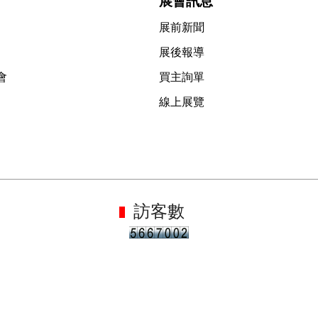
展會訊息
展前新聞
展後報導
會
買主詢單
線上展覽
訪客數