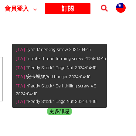
會員登入
⌵
訂閱
[TW]
Type 17 decking screw 2024-04-15
[TW]
Taptite thread forming screw 2024-04-15
[TW]
*Ready Stock* Cage Nut 2024-04-15
[TW]
安卡螺絲Rod hanger 2024-04-10
[TW]
*Ready Stock* Self drilling screw #9
2024-04-10
[TW]
*Ready Stock* Cage Nut 2024-04-10
更多訊息