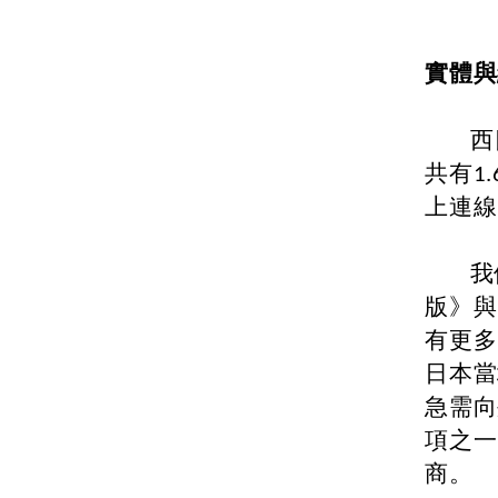
實體與
西日本
共有1
上連線
我們
版》與
有更多
日本當
急需向
項之一
商。