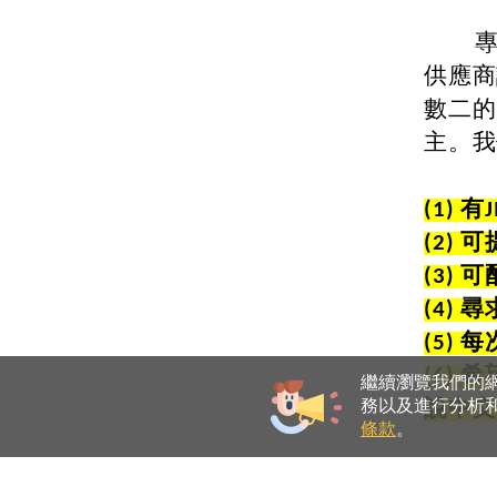
專為
供應商
數二的
主。我
(1) 有
(2)
(3)
(4)
(5)
(6)
繼續瀏覽我們的網站
務以及進行分析和
說中文
條款
。
由此