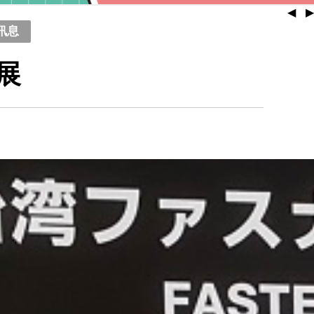
◀
▶
訊息
展