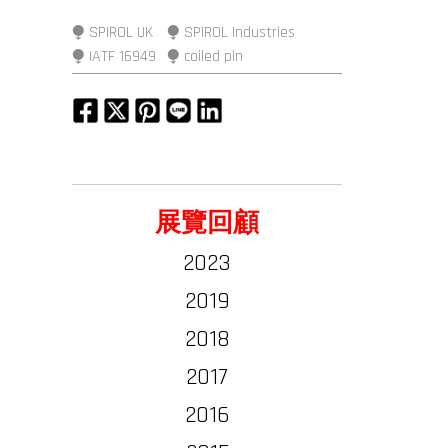
⧭ SPIROL UK
⧭ SPIROL Industries
⧭ IATF 16949
⧭ coiled pin
展覽回顧
2023
2019
2018
2017
2016