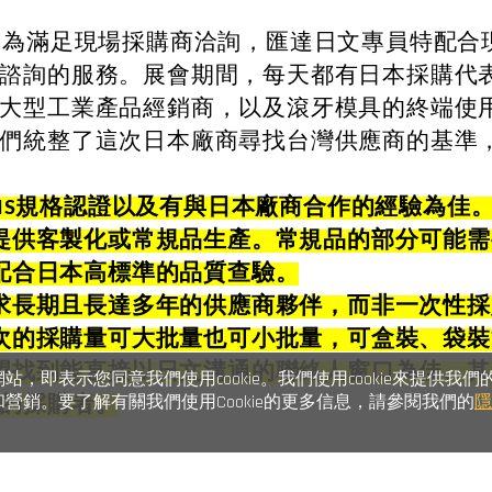
滿足現場採購商洽詢，匯達日文專員特配合現
諮詢的服務。展會期間，每天都有日本採購代
大型工業產品經銷商，以及滾牙模具的終端使
們統整了這次日本廠商尋找台灣供應商的基準
JIS規格認證以及有與日本廠商合作的經驗為佳
 可提供客製化或常規品生產。常規品的部分可能
 可配合日本高標準的品質查驗。
 尋求長期且長達多年的供應商夥伴，而非一次性
 每次的採購量可大批量也可小批量，可盒裝、袋
 希望找到能直接以日文溝通的聯絡人窗口為佳、
，即表示您同意我們使用cookie。我們使用cookie來提供我們
營銷。要了解有關我們使用Cookie的更多信息，請參閱我們的
的採購者。
可知，台灣業者要打入日本供應鏈，必須將日