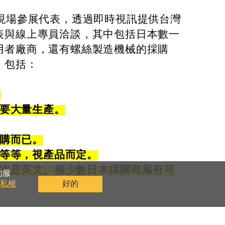
場參展代表，透過即時視訊提供台灣
表與線上專員洽談，其中包括日本數一
用者廠商，還有螺絲製造機械的採購
，包括：
。
需要大量生產。
採購而已。
裝等等，視產品而定。
其次是英文。極少數日本採購商雇有可
的服
隱私權
好的
本採購主視為長期戰友，並盡量提供