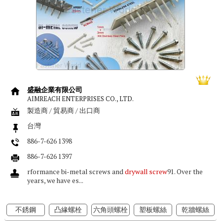
盛融企業有限公司
AIMREACH ENTERPRISES CO., LTD.
製造商 / 貿易商 / 出口商
台灣
886-7-626 1398
886-7-626 1397
rformance bi-metal screws and
drywall screw
91. Over the
years, we have es...
不銹鋼
凸緣螺栓
六角頭螺栓
塑板螺絲
乾牆螺絲