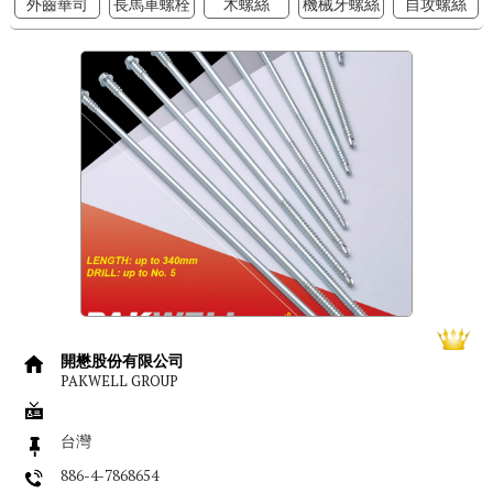
外齒華司
長馬車螺栓
木螺絲
機械牙螺絲
自攻螺絲
開懋股份有限公司
PAKWELL GROUP
台灣
886-4-7868654