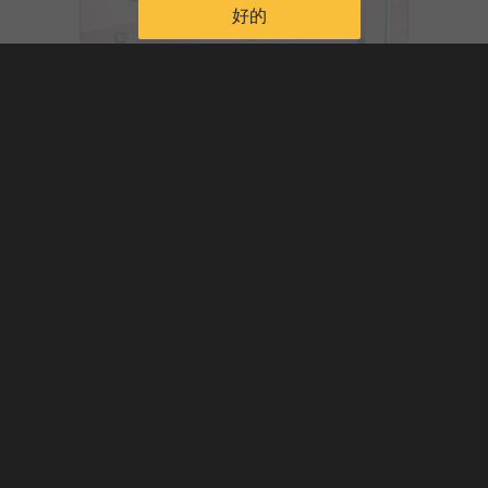
好的
邯鄲市道寧緊固件製造有限責任公司
HANDAN CITY DAONING FASTENER MANUFACTURING CO., LTD
製造商
中國大陸
86-18731035721
86-18731035721
f-tapping and drilling screw,
drywall screw
Ltd. Company is
located in nor...
unset