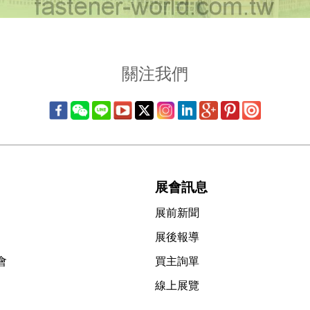
關注我們
展會訊息
展前新聞
展後報導
會
買主詢單
線上展覽