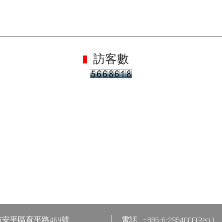
訪客數
台南市安平區育平路469號
電話 : +886-6-2954000(Rep.)