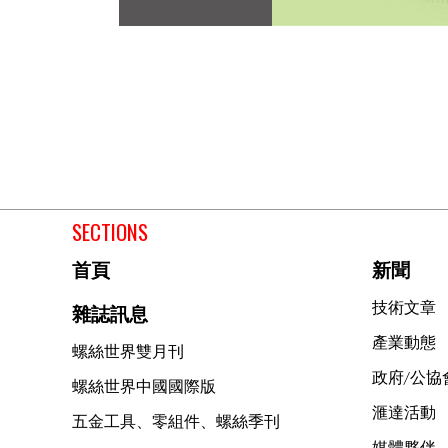
SECTIONS
首頁
新聞
技術文章
雜誌訊息
產業動態
螺絲世界雙月刊
政府/公協
螺絲世界中國國際版
滙達活動
五金工具、零組件、螺絲季刊
媒體夥伴