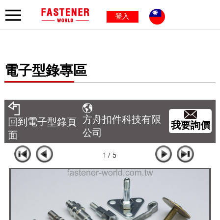
登入
電子型錄專區
方舟扣件科技有限
回到電子型錄頁
我要詢價
公司
面
1 / 5