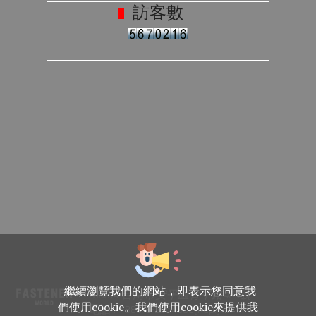
訪客數
繼續瀏覽我們的網站，即表示您同意我
708014 台南市安平區育平路469號
們使用cookie。我們使用cookie來提供我
電話 : +886-6-2954000(Rep.)