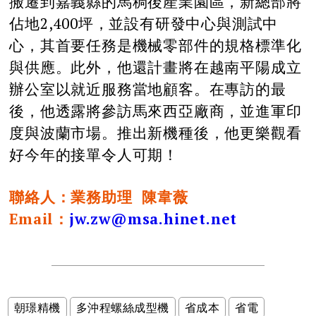
搬遷到嘉義縣的馬稠後產業園區，新總部將
佔地2,400坪，並設有研發中心與測試中
心，其首要任務是機械零部件的規格標準化
與供應。此外，他還計畫將在越南平陽成立
辦公室以就近服務當地顧客。在專訪的最
後，他透露將參訪馬來西亞廠商，並進軍印
度與波蘭市場。推出新機種後，他更樂觀看
好今年的接單令人可期！
聯絡人：業務助理 陳韋薇
Email：
jw.zw@msa.hinet.net
朝璟精機
多沖程螺絲成型機
省成本
省電