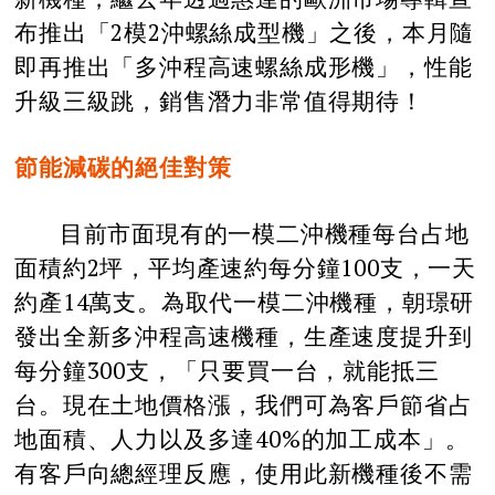
布推出「2模2沖螺絲成型機」之後，本月隨
即再推出「多沖程高速螺絲成形機」，性能
升級三級跳，銷售潛力非常值得期待！
節能減碳的絕佳對策
目前市面現有的一模二沖機種每台占地
面積約2坪，平均產速約每分鐘100支，一天
約產14萬支。為取代一模二沖機種，朝璟研
發出全新多沖程高速機種，生產速度提升到
每分鐘300支，「只要買一台，就能抵三
台。現在土地價格漲，我們可為客戶節省占
地面積、人力以及多達40%的加工成本」。
有客戶向總經理反應，使用此新機種後不需