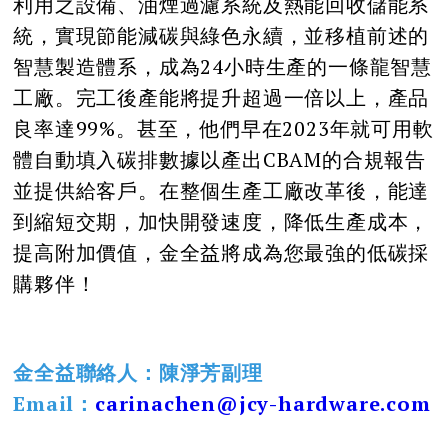
利用之設備、油煙過濾系統及熱能回收儲能系
統，實現節能減碳與綠色永續，並移植前述的
智慧製造體系，成為24小時生產的一條龍智慧
工廠。完工後產能將提升超過一倍以上，產品
良率達99%。甚至，他們早在2023年就可用軟
體自動填入碳排數據以產出CBAM的合規報告
並提供給客戶。在整個生產工廠改革後，能達
到縮短交期，加快開發速度，降低生產成本，
提高附加價值，金全益將成為您最強的低碳採
購夥伴！
金全益聯絡人：陳淨芳副理
Email：
carinachen@jcy-hardware.com