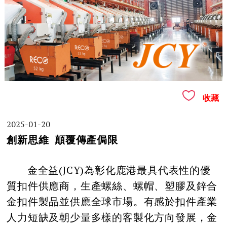
收藏
2025-01-20
創新思維 顛覆傳產侷限
金全益(JCY)為彰化鹿港最具代表性的優
質扣件供應商，生產螺絲、螺帽、塑膠及鋅合
金扣件製品並供應全球市場。有感於扣件產業
人力短缺及朝少量多樣的客製化方向發展，金