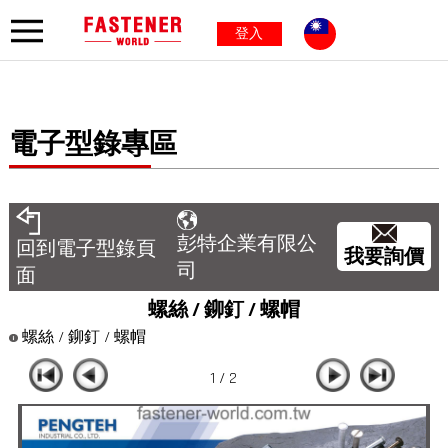
登入
電子型錄專區
彭特企業有限公
回到電子型錄頁
我要詢價
司
面
螺絲 / 鉚釘 / 螺帽
螺絲 / 鉚釘 / 螺帽
1 / 2