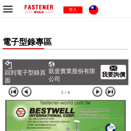
登入
電子型錄專區
凱壹實業股份有限
回到電子型錄頁
我要詢價
公司
面
2 / 4