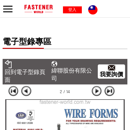
登入
電子型錄專區
緯聯股份有限公
回到電子型錄頁
我要詢價
司
面
2 / 14