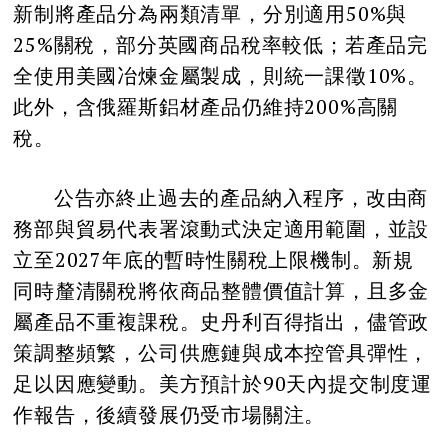
新制將產品分為兩類清單，分別適用50%與
25%關稅，部分英國商品稅率較低；若產品完
全使用美國冶煉金屬製成，則統一課徵10%。
此外，含俄羅斯鋁材產品仍維持200%高關
稅。
公告亦終止過去的產品納入程序，改由商
務部與貿易代表署滾動式決定適用範圍，並設
立至2027年底的暫時性關稅上限機制。新規
同時釐清關稅將依商品整體價值計算，且多金
屬產品不重複課稅。史丹利百得指出，儘管政
策調整頻繁，公司供應鏈與成本控管具彈性，
足以因應變動。美方預計於90天內提交制度運
作報告，後續發展仍受市場關注。