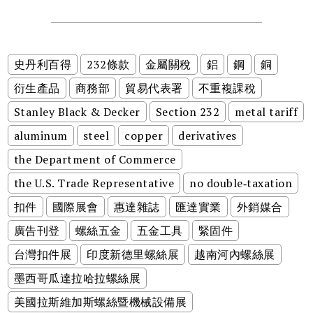
史丹利百得
232條款
金屬關稅
鋁
鋼
銅
衍生產品
商務部
貿易代表署
不重複課稅
Stanley Black & Decker
Section 232
metal tariff
aluminum
steel
copper
derivatives
the Department of Commerce
the U.S. Trade Representative
no double‑taxation
扣件
國際展會
惠達雜誌
匯達實業
外銷媒合
廣告刊登
螺絲五金
五金工具
緊固件
台灣扣件展
印度新德里螺絲展
越南河內螺絲展
墨西哥瓜達拉哈拉螺絲展
美國拉斯維加斯螺絲暨機械設備展